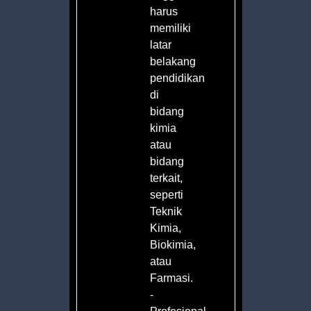
harus
kan
memiliki
latar
belakang
pendidikan
n
di
bidang
an
kimia
atau
bidang
terkait,
seperti
ian
Teknik
ian
Kimia,
an
Biokimia,
atau
Farmasi.
-