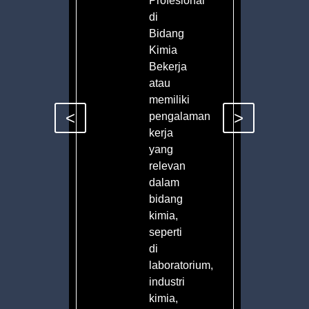
Profesional
di
Bidang
Kimia
Bekerja
atau
memiliki
<
>
pengalaman
n.
kerja
yang
relevan
dalam
bidang
kimia,
seperti
di
laboratorium,
industri
kimia,