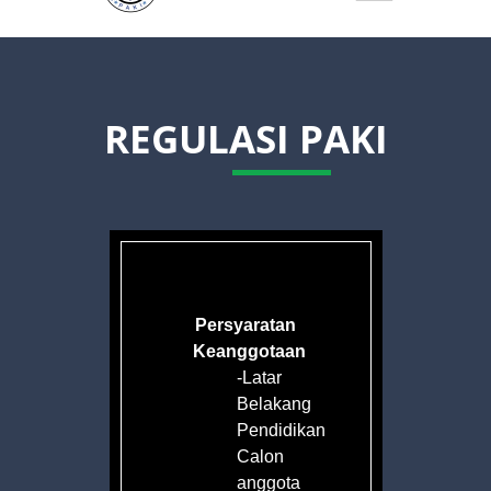
REGULASI PAKI
Persyaratan
Keanggotaan
-Latar
Belakang
an
Pendidikan
Calon
anggota